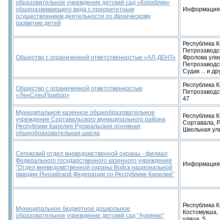
образовательное учреждение детский сад «Кораблик»
общеразвивающего вида с приоритетным
Информация
осуществлением деятельности по физическому
развитию детей
Республика К
Петрозаводс
Общество с ограниченной ответственностью «АЛ-ДЕНТ»
Фролова улица
Петрозаводск
Судак ... и д
Республика К
Общество с ограниченной ответственностью
Петрозаводск
«ЛенСпецПрибор»
47
Муниципальное казенное общеобразовательное
Республика К
учреждение Сортавальского муниципального района
Сортавала, Р
Республики Карелия Рускеальская основная
Школьная ули
общеобразовательная школа
Сегежский отдел вневедомственной охраны - филиал
Федерального государственного казенного учреждения
Информация
"Отдел вневедомственной охраны Войск национальной
гвардии Роосийской Федерации по Республике Карелия"
Республика К
Муниципальное бюджетное дошкольное
Костомукша,
образовательное учреждение детский сад "Ауринко"
улица, 5