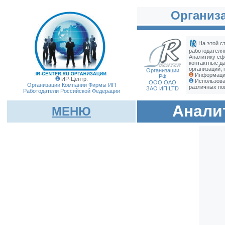
Организа
На этой с
работодателя
Аналитику сф
контактные д
организаций, 
Организации
Информация
РФ
ИР-Центр.
Использова
ООО ОАО
Организации Компании Фирмы
ИП
различных по
ЗАО ИП LTD
Работодатели Российской Федерации
Анали
МЕНЮ