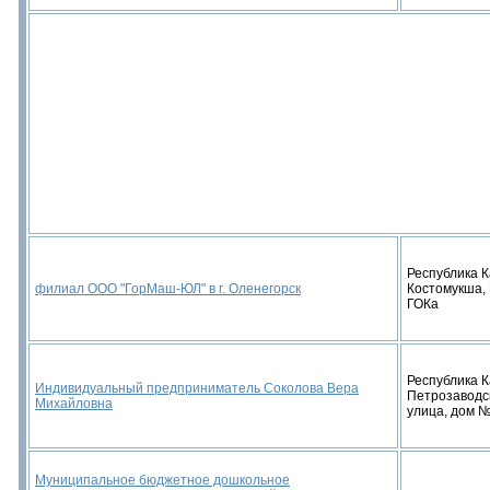
Республика К
филиал ООО "ГорМаш-ЮЛ" в г. Оленегорск
Костомукша,
ГОКа
Республика К
Индивидуальный предприниматель Соколова Вера
Петрозаводс
Михайловна
улица, дом №
Муниципальное бюджетное дошкольное