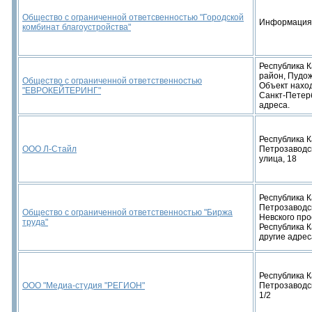
Общество с ограниченной ответсвенностью "Городской
Информация
комбинат благоустройства"
Республика 
район, Пудож
Общество с ограниченной ответственностью
Объект наход
"ЕВРОКЕЙТЕРИНГ"
Санкт-Петербу
адреса.
Республика К
ООО Л-Стайл
Петрозаводс
улица, 18
Республика К
Петрозаводс
Общество с ограниченной ответственностью "Биржа
Невского про
труда"
Республика Ка
другие адрес
Республика К
ООО "Медиа-студия "РЕГИОН"
Петрозаводск
1/2