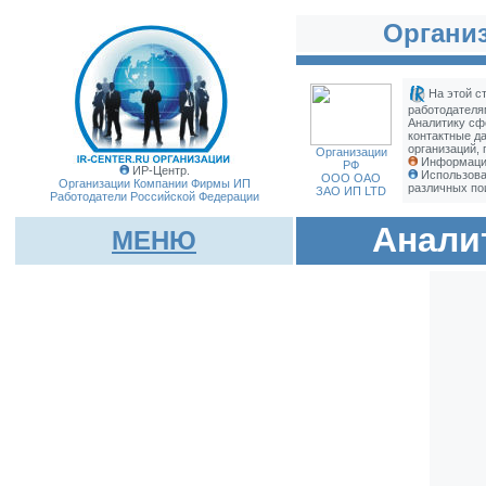
Организ
На этой с
работодателя
Аналитику сф
контактные д
организаций, 
Организации
Информация
РФ
ИР-Центр.
Использова
ООО ОАО
Организации Компании Фирмы
ИП
различных по
ЗАО ИП LTD
Работодатели Российской Федерации
Анали
МЕНЮ