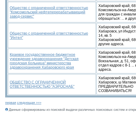
Хабаровский край, 68
Общество с ограниченной ответственностью
Комсомольск-на-Амур
"Комсомольский нефтеперерабатывающий
для граждан с инвал
завод-сервис"
обращаться: ... и дру
Хабаровский край, 68
Хабаровск, ул Индуст
Общество с ограниченной ответственностью
14, кв. 5
"Интел"
Хабаровский край, 680
другие адреса.
Хабаровский край, 68
Краевое государственное бюджетное
Комсомольск-на-Амур
учреждение здравоохранения "Детская
Вокзальная, д. 51, оф
городская больница" министерства
отдел кадров с 8-1 ...
здравоохранения Хабаровского края
адреса.
Хабаровский край, 68
ОБЩЕСТВО С ОГРАНИЧЕННОЙ
Хабаровск, ш Матвеев
ОТВЕТСТВЕННОСТЬЮ "АЭРОСНАБ"
ПРЕДВАРИТЕЛЬНО
СОЗВАНИВАТЬСЯ!
первая
следующая >>>
Данные сформированы из поисквой выдачи различных поисковых систем и откры