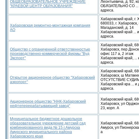
ОБЩЕОБРАЗОВАТЕЛЬНОЕ УЧРЕЖДЕНИЕ
Леонтьевича, д. 92, ко
"КРАЕВОЙ ЦЕНТР ОБРАЗОВАНИЯ"
ОБЯЗАТЕЛЬНО СО ... 
адреса.
Хабаровский край, г. 
680033, г. Хабаровск,
Хабаровская ремонтно-монтажная компания
Магаданский, д. 14
АО
Хабаровский край ... 
адреса.
Хабаровский край, 68
Общество с ограниченной ответственностью
Хабаровск, пер Донско
производственно-коммерческой фирмы "Вуд
офис 117 а, 2 этаж
Экспорт"
Хабаровский край, ... 
адреса.
Хабаровский край, 68
Хабаровск, ш Матвеев
Открытое акционерное общество "Хабаровский
ОТСУТСТВИЕ СУДИ
аэропорт"
Хабаровский кра ... и
адреса.
Хабаровский край, 68
Акционерное общество "ННК-Хабаровский
Хабаровск, ул Орджон
нефтеперерабатывающий завод"
23, корп. А
Муниципальное бюджетное дошкольное
образовательное учреждение детский сад
Хабаровский край, 68
комбинированного вида № 15 г.Амурска
Амурск, ул Пионерская
Амурского муниципального района
а
Хабаровского края