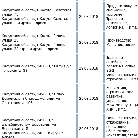
Продажи, закупки
Калужская область, г. Калуга, Советская
снабжение,
улица, 75
торговля
29.03.2018
Калужская область, г. Калуга, Советская
Транспорт,
улица, ... и другие адреса.
автобизнес,
логистика, ... и т.д.
Калужская область, г. Калуга, Ленина
улица, 23
Производство
29.03.2018
Калужская область, г. Калуга, Ленина
Машиностроение
улица, 23, Фр ... и другие адреса.
Транспорт,
автобизнес,
Калужская область, 248000, г Калуга, ул
логистика, склад,
29.03.2018
Тульская, д. 38
ВЭД
Финансы, кредит,
страховани ... и т.
Консалтинг,
стратегическое
Калужская область, 249610, г Спас-
развитие,
Деменск, р-н Спас-Деменский, ул
29.03.2018
управление
Советская, д. 105
ЖКХ, эксплуатац
Хим ... и т.д.
Финансы, кредит,
Калужская область, 249000, г
страхование,
Балабаново, р-н Боровский, ул
пенсионное
Боровская, д. 5
29.03.2018
обеспечение
Калужская область, 249 ... и другие
Консалтинг, страт
адреса.