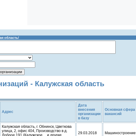
ая область/
низаций - Калужская область
Дата
внесения
Основная сфера
Адрес
организации
вакансий
в базу
Калужская область, г. Обнинск, Цветкова
улица, 2, офис 404, Производство в д.
29.03.2018
Машиностроение
Доброе 191 (Калужское ... и другие