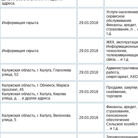
адреса.
Услуги населению
сервисное
обслуживание
Информация скрыта
29.03.2018
Финансы, кредит,
страхование, п ... 
т.д.
ЖКХ, эксплуатац
Информационны
Информация скрыта
29.03.2018
технологии,
телекоммуникаци
связь ... и т.д.
Административна
Калужская область, г. Калуга, Глаголева
29.03.2018
работа,
улица, 52
секретариат, АХО
Калужская область, г. Обнинск, Маркса
Продажи, закупки
проспект, 45
29.03.2018
снабжение,
Калужская область, г. Калуга, Кирова
торговля
улица, д. ... и другие адреса.
Финансы, кредит,
страхование,
Калужская область, г. Калуга, Вилонова
пенсионное
29.03.2018
улица, 5
обеспечение
Сельское хозяйст
... и т.д.
Здравоохранение