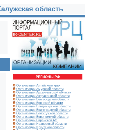
Калужская область
РЕГИОНЫ РФ
Организации Алтайского края
Организации Амурской области
Организации Архангельской области
Организации Астраханской области
Организации Белгородской области
Организации Брянской области
Организации Владимирской области
Организации Волгоградской области
Организации Вологодской области
Организации Воронежской области
Организации Еврейской АО
Организации Ивановской области
Организации Иркутской области