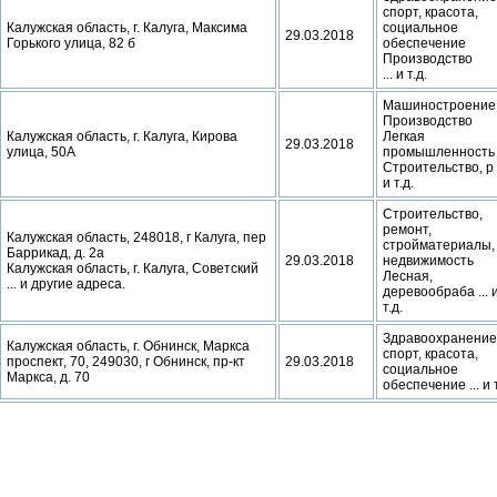
спорт, красота,
Калужская область, г. Калуга, Максима
социальное
29.03.2018
Горького улица, 82 б
обеспечение
Производство
... и т.д.
Машиностроение
Производство
Калужская область, г. Калуга, Кирова
Легкая
29.03.2018
улица, 50А
промышленность
Строительство, р .
и т.д.
Строительство,
ремонт,
Калужская область, 248018, г Калуга, пер
стройматериалы,
Баррикад, д. 2а
29.03.2018
недвижимость
Калужская область, г. Калуга, Советский
Лесная,
... и другие адреса.
деревообраба ... 
т.д.
Здравоохранение
Калужская область, г. Обнинск, Маркса
спорт, красота,
проспект, 70, 249030, г Обнинск, пр-кт
29.03.2018
социальное
Маркса, д. 70
обеспечение ... и т