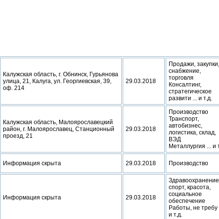
Продажи, закупки
снабжение,
Калужская область, г. Обнинск, Гурьянова
торговля
улица, 21, Калуга, ул. Георгиевская, 39,
29.03.2018
Консалтинг,
оф. 214
стратегическое
развити ... и т.д.
Производство
Транспорт,
Калужская область, Малоярославецкий
автобизнес,
район, г. Малоярославец, Станционный
29.03.2018
логистика, склад,
проезд, 21
ВЭД
Металлургия ... и т
Информация скрыта
29.03.2018
Производство
Здравоохранение
спорт, красота,
социальное
Информация скрыта
29.03.2018
обеспечение
Работы, не требу .
и т.д.