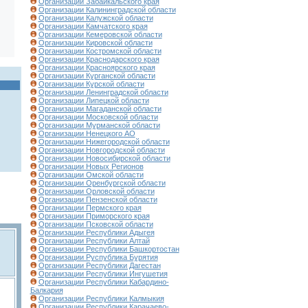
Организации Забайкальского края
Организации Калининградской области
Организации Калужской области
Организации Камчатского края
Организации Кемеровской области
Организации Кировской области
Организации Костромской области
Организации Краснодарского края
Организации Красноярского края
Организации Курганской области
Организации Курской области
Организации Ленинградской области
Организации Липецкой области
Организации Магаданской области
Организации Московской области
Организации Мурманской области
Организации Ненецкого АО
Организации Нижегородской области
Организации Новгородской области
Организации Новосибирской области
Организации Новых Регионов
Организации Омской области
Организации Оренбургской области
Организации Орловской области
Организации Пензенской области
Организации Пермского края
Организации Приморского края
Организации Псковской области
Организации Республики Адыгея
Организации Республики Алтай
Организации Республики Башкортостан
Организации Руспублика Бурятия
Организации Республики Дагестан
Организации Республики Ингушетия
Организации Республики Кабардино-
Балкария
Организации Республики Калмыкия
Организации Республики Карачаево-