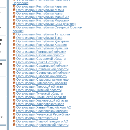
Черкессия
Организации Республики Карелия
Организации Республики КОМИ
,
Организации Республики Крым
Организации Руспублика Марий Эл
Организации Руспублика Мордовия
Организации Республики Саха (Якутия)
и
Организации Республики Северной Осетия-
Алания
Организации Республики Татарстан
Организации Республики Тыва
ия
Организации Республики Удмуртия
е
Организации Республики Хакасия
Организации Республики Чувашия
и,
Организации Ростовской области
Организации Рязанской области
Организации Самарской области
Организации Санкт-Петербург
я
Организации Саратовской области
Организации Сахалинской области
Организации Свердловской области
Организации Смоленской области
Организации Ставропольского края
,
Организации Тамбовской области
Организации Тверской области
Организации Томской области
Организации Тульской области
Организации Тюменской области
Организации Ульяновской области
Организации Хабаровского края
Организации Ханты-Мансийского АО
Организации Челябинской области
Организации Чеченской Республики
во,
Организации Чукотского АО
Организации Ямало-Ненецкого АО
Организации Ярославской области
,