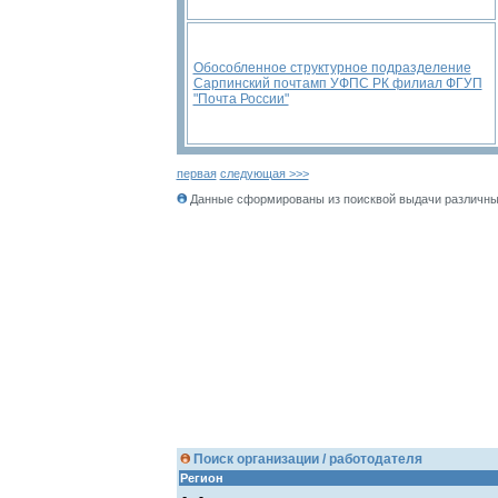
Обособленное структурное подразделение
Сарпинский почтамп УФПС РК филиал ФГУП
"Почта России"
первая
следующая >>>
Данные сформированы из поисквой выдачи различных
Поиск организации / работодателя
Регион