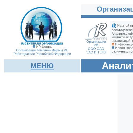
Организац
На этой с
работодателя
Аналитику сф
контактные д
организаций, 
Организации
Информация
РФ
ИР-Центр.
Использова
ООО ОАО
Организации Компании Фирмы
ИП
различных по
ЗАО ИП LTD
Работодатели Российской Федерации
Анали
МЕНЮ