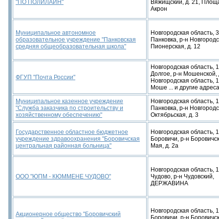
"ПО ПОЛИЛАЙН"
Вяжищский, д. 21, Пло
Акрон
Муниципальное автономное
Новгородская область, 
образовательное учреждение "Панковская
Панковка, р-н Новгородс
средняя общеобразовательная школа"
Пионерская, д. 12
Новгородская область, 1
Долгое, р-н Мошенской, 
ФГУП "Почта России"
Новгородская область, 1
Моше ... и другие адреса
Муниципальное казенное учреждение
Новгородская область, 
"Служба заказчика по строительству и
Панковка, р-н Новгородс
хозяйственному обеспечению"
Октябрьская, д. 3
Государственное областное бюджетное
Новгородская область, 1
учреждение здравоохранения "Боровичская
Боровичи, р-н Боровичск
центральная районная больница"
Мая, д. 2а
Новгородская область, 1
ООО "ЮПМ - КЮММЕНЕ ЧУДОВО"
Чудово, р-н Чудовский,
ДЕРЖАВИНА
Новгородская область, 1
Акционерное общество "Боровичский
Боровичи, р-н Боровичск