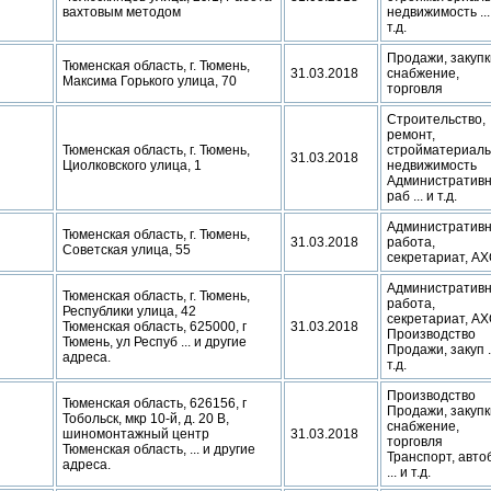
вахтовым методом
недвижимость ...
т.д.
Продажи, закупк
Тюменская область, г. Тюмень,
31.03.2018
снабжение,
Максима Горького улица, 70
торговля
Строительство,
ремонт,
Тюменская область, г. Тюмень,
стройматериалы
31.03.2018
Циолковского улица, 1
недвижимость
Административ
раб ... и т.д.
Административ
Тюменская область, г. Тюмень,
31.03.2018
работа,
Советская улица, 55
секретариат, А
Административ
Тюменская область, г. Тюмень,
работа,
Республики улица, 42
секретариат, А
Тюменская область, 625000, г
31.03.2018
Производство
Тюмень, ул Респуб ... и другие
Продажи, закуп ..
адреса.
т.д.
Производство
Тюменская область, 626156, г
Продажи, закупк
Тобольск, мкр 10-й, д. 20 В,
снабжение,
шиномонтажный центр
31.03.2018
торговля
Тюменская область, ... и другие
Транспорт, авто
адреса.
... и т.д.