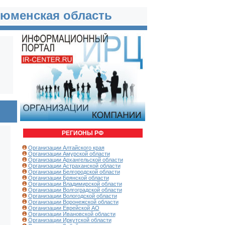
Тюменская область
РЕГИОНЫ РФ
Организации Алтайского края
Организации Амурской области
Организации Архангельской области
Организации Астраханской области
Организации Белгородской области
Организации Брянской области
Организации Владимирской области
Организации Волгоградской области
Организации Вологодской области
Организации Воронежской области
Организации Еврейской АО
Организации Ивановской области
Организации Иркутской области