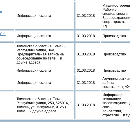
Машиностроени
Рабочие
ой
специальности
Информация скрыта
31.03.2018
Здравоохранени
спорт, красота, ..
т.д.
ОСК-
Информация скрыта
31.03.2018
Производство
Тюменская область, г. Тюмень,
Республики улица, 34А,
Предварительная запись на
31.03.2018
Производство
собеседование по теле ... и
другие адреса.
Информация скрыта
31.03.2018
Производство
Административ
Информация скрыта
31.03.2018
работа,
секретариат, А
Информационн
Тюменская область, г. Тюмень,
технологии,
Республики улица, 253, 625014, г
телекоммуникац
31.03.2018
Тюмень, ул Республики, д. 253
связь
Тюме ... и другие адреса.
Консалтинг,
стратегич ... и т.д