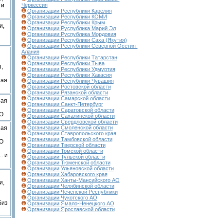
 и
Черкессия
Организации Республики Карелия
Организации Республики КОМИ
Организации Республики Крым
и,
Организации Руспублика Марий Эл
Организации Руспублика Мордовия
Организации Республики Саха (Якутия)
Организации Республики Северной Осетия-
Алания
Организации Республики Татарстан
Организации Республики Тыва
,
Организации Республики Удмуртия
Организации Республики Хакасия
ная
Организации Республики Чувашия
Организации Ростовской области
Организации Рязанской области
Организации Самарской области
ная
Организации Санкт-Петербург
Организации Саратовской области
ХО
Организации Сахалинской области
Организации Свердловской области
ная
Организации Смоленской области
Организации Ставропольского края
Организации Тамбовской области
ХО
Организации Тверской области
Организации Томской области
. и
Организации Тульской области
Организации Тюменской области
Организации Ульяновской области
Организации Хабаровского края
Организации Ханты-Мансийского АО
и,
Организации Челябинской области
Организации Чеченской Республики
Организации Чукотского АО
биз
Организации Ямало-Ненецкого АО
Организации Ярославской области