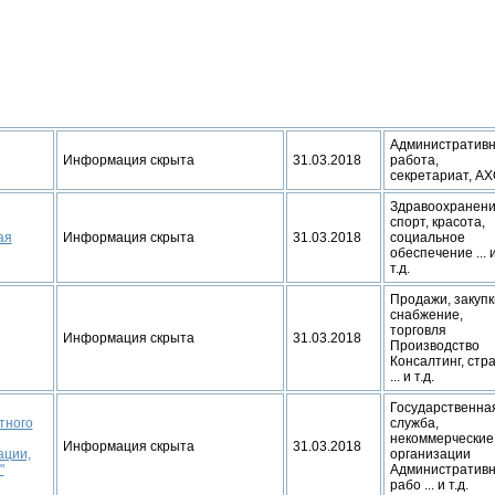
Административ
Информация скрыта
31.03.2018
работа,
секретариат, А
Здравоохранени
спорт, красота,
ая
Информация скрыта
31.03.2018
социальное
обеспечение ... 
т.д.
Продажи, закупк
снабжение,
торговля
Информация скрыта
31.03.2018
Производство
Консалтинг, стр
... и т.д.
Государственна
тного
служба,
некоммерческие
Информация скрыта
31.03.2018
ации,
организации
"
Административ
рабо ... и т.д.