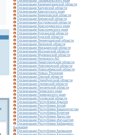
Организации Забайкальского края
Организации Калининградской области
Организации Калужской области
Организации Камчатского края
Организации Кемеровской области
Организации Кировской области
Организации Костромской области
Организации Краснодарского края
Организации Красноярского края
Организации Курганской области
Организации Курской области
Организации Ленинградской области
Организации Липецкой области
Организации Магаданской области
Организации Московской области
Организации Мурманской области
Организации Ненецкого АО
Организации Нижегородской области
Организации Новгородской области
Организации Новосибирской области
Организации Новых Регионов
Организации Омской области
Организации Оренбургской области
Организации Орловской области
Организации Пензенской области
Организации Пермского края
Организации Приморского края
Организации Псковской области
Организации Республики Адыгея
Организации Республики Алтай
а
Организации Республики Башкортостан
Организации Руспублика Бурятия
Организации Республики Дагестан
Организации Республики Ингушетия
Организации Республики Кабардино-
Балкария
Организации Республики Калмыкия
,
Организации Республики Карачаево-