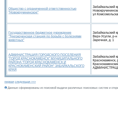
Забайкальский кр
Общество с ограниченной ответственностью
Новокручинински
"Новокручининское"
ул Комсомольская
Государственное бюджетное учреждение
Забайкальский кр
"Тунгокоченская станция по борьбе с болезнями
Верх-Усугли, р-н
животных"
Заречная, д. 1
АДМИНИСТРАЦИЯ ГОРОДСКОГО ПОСЕЛЕНИЯ
Забайкальский кр
"ГОРОД КРАСНОКАМЕНСК" МУНИЦИПАЛЬНОГО
Краснокаменск, 
РАЙОНА "ГОРОД КРАСНОКАМЕНСК И
Краснокаменски
КРАСНОКАМЕНСКИЙ РАЙОН" ЗАБАЙКАЛЬСКОГО
АДМИНИСТРАЦ
КРАЯ
первая
следующая >>>
Данные сформированы из поисквой выдачи различных поисковых систем и откры