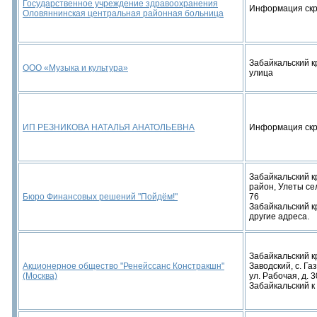
Государственное учреждение здравоохранения
Информация ск
Оловяннинская центральная районная больница
Забайкальский кр
ООО «Музыка и культура»
улица
ИП РЕЗНИКОВА НАТАЛЬЯ АНАТОЛЬЕВНА
Информация ск
Забайкальский к
район, Улеты се
Бюро Финансовых решений "Пойдём!"
76
Забайкальский кра
другие адреса.
Забайкальский к
Акционерное общество "Ренейссанс Констракшн"
Заводский, с. Га
(Москва)
ул. Рабочая, д. 
Забайкальский к .