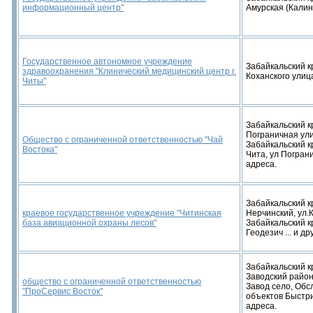
информационный центр"
Амурская (Калин
Государственное автономное учреждение
Забайкальский кр
здравоохранения "Клинический медицинский центр г.
Коханского улица
Читы"
Забайкальский кр
Пограничная ули
Общество с ограниченной ответственностью "Чай
Забайкальский кр
Востока"
Чита, ул Пограни 
адреса.
Забайкальский к
краевое государственное учреждение "Читинская
Нерчинский, ул.
база авиационной охраны лесов"
Забайкальский кр
Геодезич ... и др
Забайкальский к
Заводский район
общество с ограниченной ответственностью
Завод село, Об
"ПроСервис Восток"
объектов Быстрин
адреса.