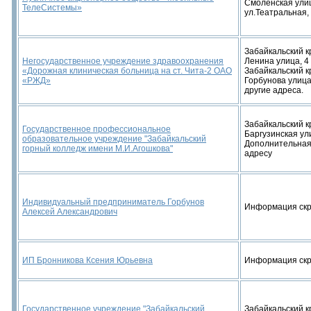
Смоленская улиц
ТелеСистемы»
ул.Театральная, 
Забайкальский кр
Негосударственное учреждение здравоохранения
Ленина улица, 4
«Дорожная клиническая больница на ст. Чита-2 ОАО
Забайкальский кр
«РЖД»
Горбунова улица,
другие адреса.
Забайкальский кр
Государственное профессиональное
Баргузинская ули
образовательное учреждение "Забайкальский
Дополнительная
горный колледж имени М.И.Агошкова"
адресу
Индивидуальный предприниматель Горбунов
Информация ск
Алексей Александрович
ИП Бронникова Ксения Юрьевна
Информация ск
Государственное учреждение "Забайкальский
Забайкальский кр