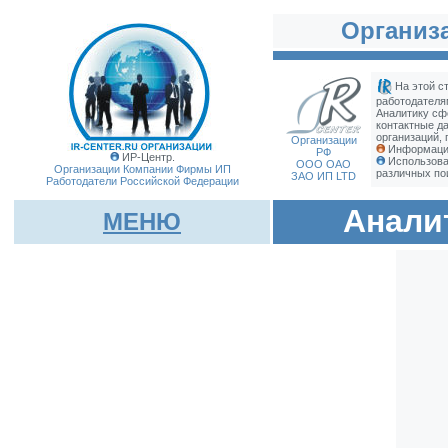
Организа
На этой с
работодателя
Аналитику сф
контактные д
организаций, 
Организации
Информация
РФ
ИР-Центр.
Использова
ООО ОАО
Организации Компании Фирмы
ИП
различных по
ЗАО ИП LTD
Работодатели Российской Федерации
Анали
МЕНЮ