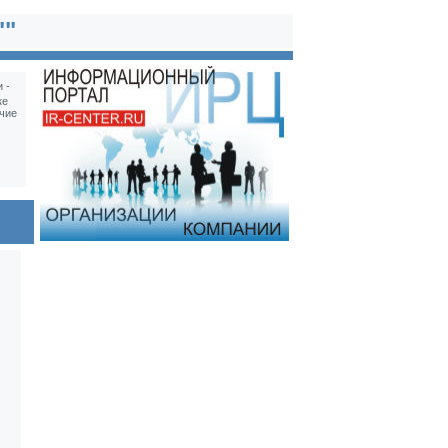
""
 -
ке
чие