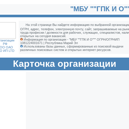
"МБУ ""ГПК И О"
На этой странице Вы найдете информацию по выбранной организации
ОГРН, адрес, телефон, электронную почту, сайт, запрашиваемые на рын
труда професии / должности для рабочих, служащих, специалистов, нали
открытых на сегодня вакансий.
Информация по организации - "МБУ ""ГПК И О""" ОГРН/ОГРНИП
ганизации
1081224001671 | Республика Марий Эл
РФ
Использованы базы данных, сформированные из поисквой выдачи
ОО ОАО
различных поисковых систем и открытых интернет ресурсов.
О ИП LTD
Карточка организации