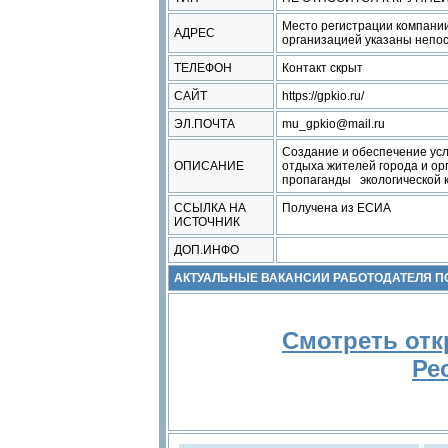
Место регистрации компании
АДРЕС
организацией указаны непос
ТЕЛЕФОН
Контакт скрыт
САЙТ
https://gpkio.ru/
ЭЛ.ПОЧТА
mu_gpkio@mail.ru
Создание и обеспечение ус
ОПИСАНИЕ
отдыха жителей города и о
пропаганды экологической к
ССЫЛКА НА
Получена из ЕСИА
ИСТОЧНИК
ДОП.ИНФО
АКТУАЛЬНЫЕ ВАКАНСИИ РАБОТОДАТЕЛЯ 
Смотреть отк
Ре