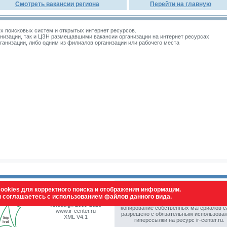
Смотреть вакансии региона
Перейти на главную
 поисковых систем и открытых интернет ресурсов.
изации, так и ЦЗН размещавшими вакансии организации на интернет ресурсах
зации, либо одним из филиалов организации или рабочего места
ookies для корректного поиска и отображения информации.
ы соглашаетесь с использованием файлов данного вида.
© Все права защищены. Полное или част
vstdesign 2009-2026
копирование собственных материалов с
www.ir-center.ru
разрешено с обязательным использова
XML V4.1
гиперссылки на ресурс ir-center.ru.