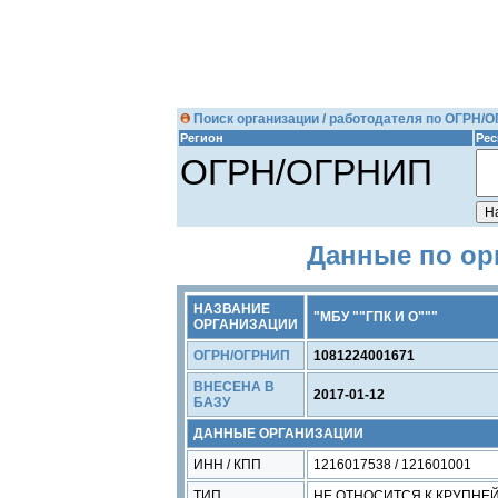
Поиск организации / работодателя по ОГРН/
Регион
Рес
ОГРН/ОГРНИП
Данные по орг
НАЗВАНИЕ
"МБУ ""ГПК И О"""
ОРГАНИЗАЦИИ
ОГРН/ОГРНИП
1081224001671
ВНЕСЕНА В
2017-01-12
БАЗУ
ДАННЫЕ ОРГАНИЗАЦИИ
ИНН / КПП
1216017538 / 121601001
ТИП
НЕ ОТНОСИТСЯ К КРУПН