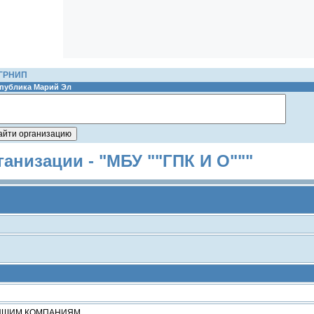
ОГРНИП
публика Марий Эл
анизации - "МБУ ""ГПК И О"""
ЕЙШИМ КОМПАНИЯМ