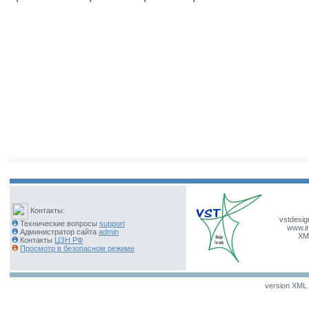
Контакты:
vstdesig
Технические вопросы
support
www.ir
Администратор сайта
admin
XM
Контакты
ЦЗН РФ
Просмотр в безопасном режиме
version XML v