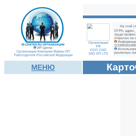
На этой с
ОГРН, адрес,
труда профес
открытых на с
Информация
Организации
113385002488
РФ
ИР-Центр.
Использова
ООО ОАО
Организации Компании Фирмы
ИП
различных по
ЗАО ИП LTD
Работодатели Российской Федерации
Карто
МЕНЮ