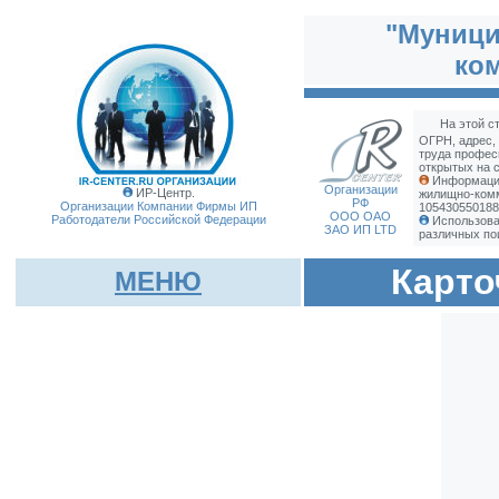
"Муници
ком
На этой с
ОГРН, адрес,
труда профес
открытых на с
Информация
Организации
ИР-Центр.
жилищно-комм
РФ
Организации Компании Фирмы
ИП
105430550188
ООО ОАО
Работодатели Российской Федерации
Использова
ЗАО ИП LTD
различных по
Карто
МЕНЮ