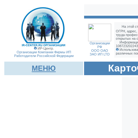
На этой с
ОГРН, адрес,
труда профес
открытых на с
Информация
Организации
108723202243
РФ
ИР-Центр.
Использова
ООО ОАО
Организации Компании Фирмы
ИП
различных по
ЗАО ИП LTD
Работодатели Российской Федерации
Карто
МЕНЮ