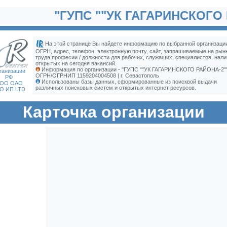
"ГУПС ""УК ГАГАРИНСКОГО 
На этой странице Вы найдете информацию по выбранной организации
ОГРН, адрес, телефон, электронную почту, сайт, запрашиваемые на рын
труда професии / должности для рабочих, служащих, специалистов, нали
открытых на сегодня вакансий.
Информация по организации - "ГУПС ""УК ГАГАРИНСКОГО РАЙОНА-2""
ганизации
ОГРН/ОГРНИП 1159204004508 | г. Севастополь
РФ
Использованы базы данных, сформированные из поисквой выдачи
ОО ОАО
различных поисковых систем и открытых интернет ресурсов.
О ИП LTD
Карточка организации