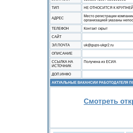
ТИП
НЕ ОТНОСИТСЯ К КРУПН
Место регистрации компании
АДРЕС
организацией указаны непос
ТЕЛЕФОН
Контакт скрыт
САЙТ
ЭЛ.ПОЧТА
uk@gups-ukgr2.ru
ОПИСАНИЕ
ССЫЛКА НА
Получена из ЕСИА
ИСТОЧНИК
ДОП.ИНФО
АКТУАЛЬНЫЕ ВАКАНСИИ РАБОТОДАТЕЛЯ 
Смотреть отк