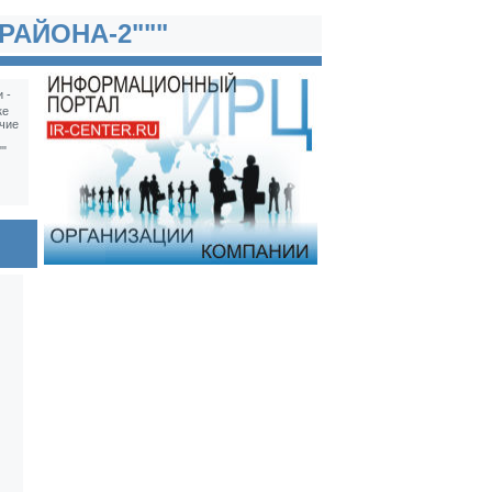
РАЙОНА-2"""
 -
ке
чие
"