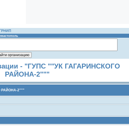
ОГРНИП
Севастополь
зации - "ГУПС ""УК ГАГАРИНСКОГО
РАЙОНА-2"""
 РАЙОНА-2"""