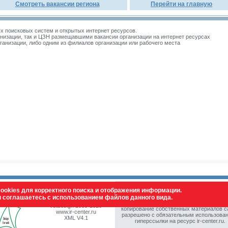
Смотреть вакансии региона
Перейти на главную
 поисковых систем и открытых интернет ресурсов.
изации, так и ЦЗН размещавшими вакансии организации на интернет ресурсах
зации, либо одним из филиалов организации или рабочего места
ookies для корректного поиска и отображения информации.
ы соглашаетесь с использованием файлов данного вида.
© Все права защищены. Полное или част
vstdesign 2009-2026
копирование собственных материалов с
www.ir-center.ru
разрешено с обязательным использова
XML V4.1
гиперссылки на ресурс ir-center.ru.