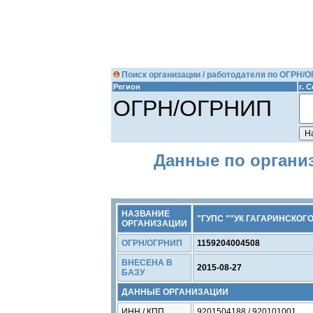
Поиск организации / работодателя по ОГРН/
Регион
г. 
ОГРН/ОГРНИП
Данные по органи
НАЗВАНИЕ
"ГУПС ""УК ГАГАРИНСКОГО
ОРГАНИЗАЦИИ
ОГРН/ОГРНИП
1159204004508
ВНЕСЕНА В
2015-08-27
БАЗУ
ДАННЫЕ ОРГАНИЗАЦИИ
ИНН / КПП
9201504188 / 920101001