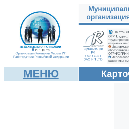
Муниципал
организация
На этой с
ОГРН, адрес,
труда профес
открытых на с
Информация
Организации
ИР-Центр.
образовательн
РФ
Организации Компании Фирмы
ИП
ОГРН/ОГРНИП 
ООО ОАО
Работодатели Российской Федерации
Использова
ЗАО ИП LTD
различных по
МЕНЮ
Карто