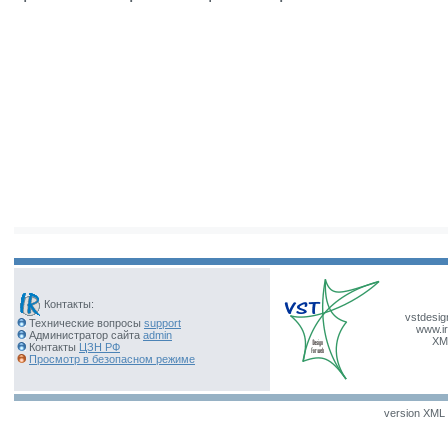
Контакты:
vstdesig
Технические вопросы
support
www.ir
Администратор сайта
admin
XM
Контакты
ЦЗН РФ
Просмотр в безопасном режиме
version XML v