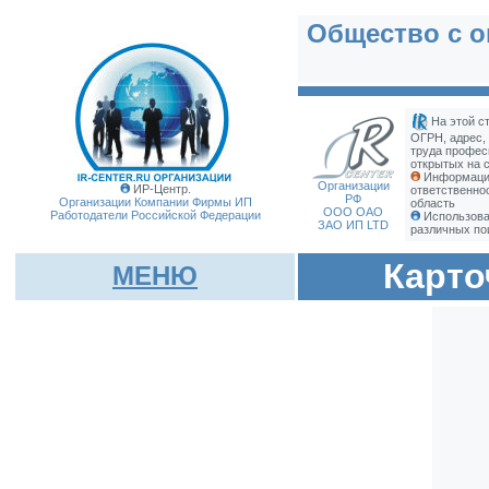
Общество с о
На этой с
ОГРН, адрес,
труда профес
открытых на с
Информация
Организации
ИР-Центр.
ответственно
РФ
Организации Компании Фирмы
ИП
область
ООО ОАО
Работодатели Российской Федерации
Использова
ЗАО ИП LTD
различных по
Карто
МЕНЮ