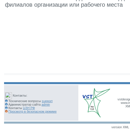
филиалов организации или рабочего места
Контакты:
vstdesig
Технические вопросы
support
www.ir
Администратор сайта
admin
XM
Контакты
ЦЗН РФ
Просмотр в безопасном режиме
version XML v