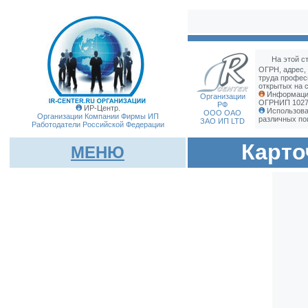
На этой с
ОГРН, адрес,
труда профес
открытых на с
Информация
Организации
ОГРНИП 10279
РФ
ИР-Центр.
Использова
ООО ОАО
Организации Компании Фирмы
ИП
различных по
ЗАО ИП LTD
Работодатели Российской Федерации
Карто
МЕНЮ