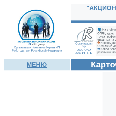
"АКЦИОН
На этой с
ОГРН, адрес,
труда профес
открытых на с
Информаци
Организации
ИР-Центр.
СОДОВЫЙ ЗАВ
РФ
Организации Компании Фирмы
ИП
Использова
ООО ОАО
Работодатели Российской Федерации
различных по
ЗАО ИП LTD
Карто
МЕНЮ