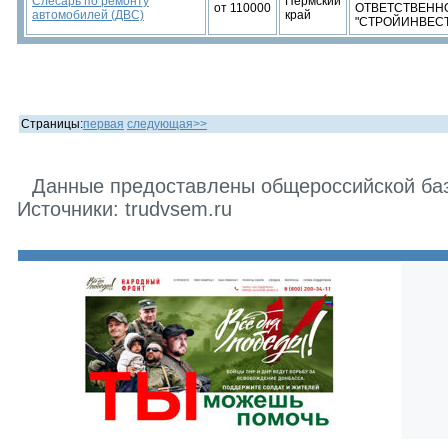
Слесарь по ремонту
Пермский
от 110000
ОТВЕТСТВЕНН
автомобилей (ДВС)
край
"СТРОЙИНВЕС
Страницы:
первая
следующая>>
Данные предоставлены общероссийской базо
Источники: trudvsem.ru