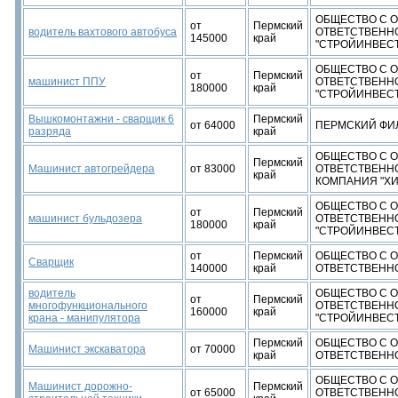
ОБЩЕСТВО С 
от
Пермский
водитель вахтового автобуса
ОТВЕТСТВЕНН
145000
край
"СТРОЙИНВЕС
ОБЩЕСТВО С 
от
Пермский
машинист ППУ
ОТВЕТСТВЕНН
180000
край
"СТРОЙИНВЕС
Вышкомонтажни - сварщик 6
Пермский
от 64000
ПЕРМСКИЙ ФИ
разряда
край
ОБЩЕСТВО С 
Пермский
Машинист автогрейдера
от 83000
ОТВЕТСТВЕНН
край
КОМПАНИЯ "Х
ОБЩЕСТВО С 
от
Пермский
машинист бульдозера
ОТВЕТСТВЕНН
180000
край
"СТРОЙИНВЕС
от
Пермский
ОБЩЕСТВО С 
Сварщик
140000
край
ОТВЕТСТВЕННО
водитель
ОБЩЕСТВО С 
от
Пермский
многофункционального
ОТВЕТСТВЕНН
160000
край
крана - манипулятора
"СТРОЙИНВЕС
Пермский
ОБЩЕСТВО С 
Машинист экскаватора
от 70000
край
ОТВЕТСТВЕННО
ОБЩЕСТВО С 
Машинист дорожно-
Пермский
от 65000
ОТВЕТСТВЕНН