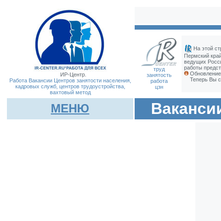
На этой ст
Пермский край
ведущих Росс
работы предст
труд
Обновление 
ИР-Центр.
занятость
Теперь Вы с
Работа Вакансии Центров занятости населения,
работа
кадровых служб, центров трудоустройства,
цзн
вахтовый метод
Ваканси
МЕНЮ