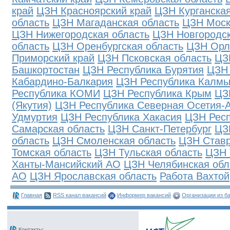
край
ЦЗН Красноярский край
ЦЗН Курганская
область
ЦЗН Магаданская область
ЦЗН Моск
ЦЗН Нижегородская область
ЦЗН Новгородск
область
ЦЗН Оренбургская область
ЦЗН Орл
Приморский край
ЦЗН Псковская область
ЦЗ
Башкортостан
ЦЗН Республика Бурятия
ЦЗН 
Кабардино-Балкария
ЦЗН Республика Калмы
Республика КОМИ
ЦЗН Республика Крым
ЦЗ
(Якутия)
ЦЗН Республика Северная Осетия-
Удмуртия
ЦЗН Республика Хакасия
ЦЗН Рес
Самарская область
ЦЗН Санкт-Петербург
ЦЗ
область
ЦЗН Смоленская область
ЦЗН Ставр
Томская область
ЦЗН Тульская область
ЦЗН 
Ханты-Мансийский АО
ЦЗН Челябинская обл
АО
ЦЗН Ярославская область
Работа Вахтой
Главная
RSS канал вакансий
Информер вакансий
Организации из б
Контакты: